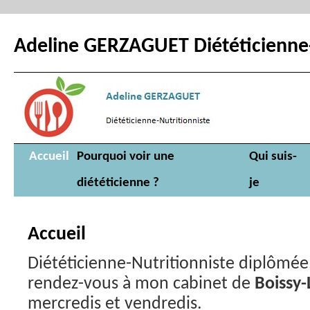
Adeline GERZAGUET Diététicienne-
Aller
Accueil
Pourquoi voir une
Qui suis-
au
diététicienne ?
je
contenu
Accueil
Diététicienne-Nutritionniste diplômée,
rendez-vous à mon cabinet de
Boissy-
mercredis et vendredis.